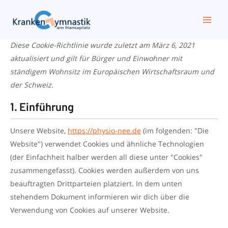
Zum
Marketing
Funktional
Consent
Consent
Consent
Consent
Consent
Consent
Mai
Cookie-Richtlinie (EU)
to
to
to
to
to
to
Inhalt
Men
service
service
service
service
service
service
springen
Diese Cookie-Richtlinie wurde zuletzt am März 6, 2021
elementor
woocommerc
wordpress
google-
google-
sonstiges
aktualisiert und gilt für Bürger und Einwohner mit
fonts
maps
ständigem Wohnsitz im Europäischen Wirtschaftsraum und
der Schweiz.
1. Einführung
Unsere Website,
https://physio-nee.de
(im folgenden: "Die
Website") verwendet Cookies und ähnliche Technologien
(der Einfachheit halber werden all diese unter "Cookies"
zusammengefasst). Cookies werden außerdem von uns
beauftragten Drittparteien platziert. In dem unten
stehendem Dokument informieren wir dich über die
Verwendung von Cookies auf unserer Website.